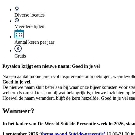
Diverse locaties
Meerdere tijden
Aantal keren per jaar
Gratis
Psysalon krijgt een nieuwe naam: Goed in je vel
Na een aantal mooie jaren vol inspirerende ontmoetingen, waardevol
Goed in je vel
.
De nieuwe naam sluit beter aan bij waar onze bijeenkomsten voor staa
welkom is om stil te staan bij wat belangrijk is, nieuwe inzichten op t
Hoewel de naam verandert, blijft de kern hetzelfde. Goed in je vel sta
Wanneer?
In het kader van De Wereld Suïcide Preventie week in 2026, staan
1 september 2026
‘thema avond Suïcide-preventie’
19.00-21.00 i